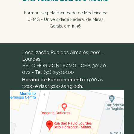
Formou-se pela Faculdade de Medicina da
UFMG - Universidade Federal de Minas
Gerais, em 1996.
Localização
Rua dos Aimorés, 2001 -
Lourdes
BELO HORIZONTE
/
MG
- CEP:
30140-
072
- Tel:
(31) 25310100
Horário de Funcionamento:
9:00 às
12:00 e das 13:00 às 19:00h.